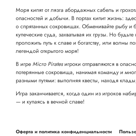
Моря кипят от лязга абордажных сабель и грохот
опасностей и добычи. В портах кипит жизнь: зд
о спрятанных сокровищах. Обменивайте рыбу и б
купеческие суда, захватывая их грузы. Но будьт
проложить путь к славе и богатству, или волны 
легендой открытого моря!
В игре
Micro Pirates
игроки отправляются в опасн
потерянные сокровища, нанимая команду и мног
разными путями: выполняя квесты, находя клады
Игра заканчивается, когда один из игроков наби
— и купаясь в вечной славе!
Оферта и политика конфиденциальности
Пользо