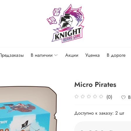
Предзаказы
В наличии
Акции
Уценка
В дороге
Micro Pirates
(0)
В
Доступно к заказу:
2 шт