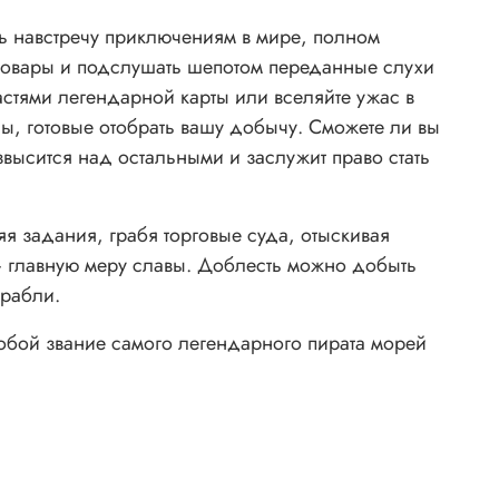
сь навстречу приключениям в мире, полном
 товары и подслушать шепотом переданные слухи
стями легендарной карты или вселяйте ужас в
ны, готовые отобрать вашу добычу. Сможете ли вы
звысится над остальными и заслужит право стать
я задания, грабя торговые суда, отыскивая
— главную меру славы. Доблесть можно добыть
орабли.
собой звание самого легендарного пирата морей