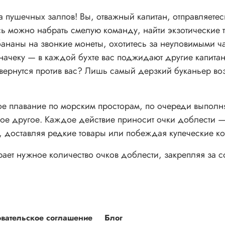
а пушечных залпов! Вы, отважный капитан, отправляете
есь можно набрать смелую команду, найти экзотические
ананы на звонкие монеты, охотитесь за неуловимыми ча
е начеку — в каждой бухте вас поджидают другие капита
повернутся против вас? Лишь самый дерзкий буканьер во
ое плавание по морским просторам, по очереди выполня
ое другое. Каждое действие приносит очки доблести 
, доставляя редкие товары или побеждая купеческие к
рает нужное количество очков доблести, закрепляя за 
вательское соглашение
Блог